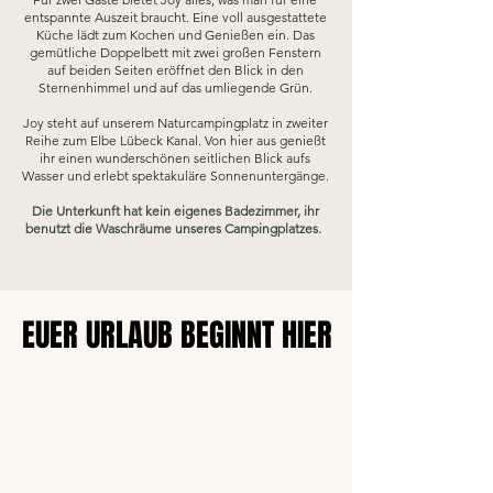
entspannte Auszeit braucht. Eine voll ausgestattete
Küche lädt zum Kochen und Genießen ein. Das
gemütliche Doppelbett mit zwei großen Fenstern
auf beiden Seiten eröffnet den Blick in den
Sternenhimmel und auf das umliegende Grün.
Joy steht auf unserem Naturcampingplatz in zweiter
Reihe zum Elbe Lübeck Kanal. Von hier aus genießt
ihr einen wunderschönen seitlichen Blick aufs
Wasser und erlebt spektakuläre Sonnenuntergänge.
Die Unterkunft​ hat kein eigenes Badezimmer, ihr
benutzt die Waschräume unseres Campingplatzes.
EUER URLAUB BEGINNT HIER
EUER URLAUB BEGINNT HIER